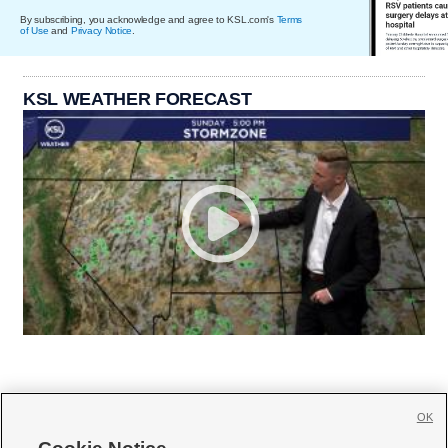
By subscribing, you acknowledge and agree to KSL.com's
Terms
of Use
and
Privacy Notice
.
KSL WEATHER FORECAST
OK