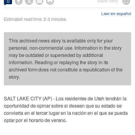




Save Story
0
Leer en español
Estimated read time: 2-3 minutes
This archived news story is available only for your
personal, non-commercial use. Information in the story
may be outdated or superseded by additional
information. Reading or replaying the story in its
archived form does not constitute a republication of the
story.
SALT LAKE CITY (AP) - Los residentes de Utah tendrán la
oportunidad de opinar sobre si desean que su estado se
convierta en el tercer lugar en la nación en el que se pueda
optar por el horario de verano.