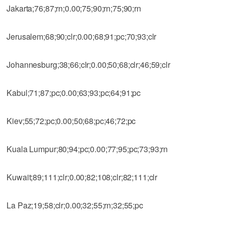
Jakarta;76;87;rn;0.00;75;90;rn;75;90;rn
Jerusalem;68;90;clr;0.00;68;91;pc;70;93;clr
Johannesburg;38;66;clr;0.00;50;68;clr;46;59;clr
Kabul;71;87;pc;0.00;63;93;pc;64;91;pc
Kiev;55;72;pc;0.00;50;68;pc;46;72;pc
Kuala Lumpur;80;94;pc;0.00;77;95;pc;73;93;rn
Kuwait;89;111;clr;0.00;82;108;clr;82;111;clr
La Paz;19;58;clr;0.00;32;55;rn;32;55;pc