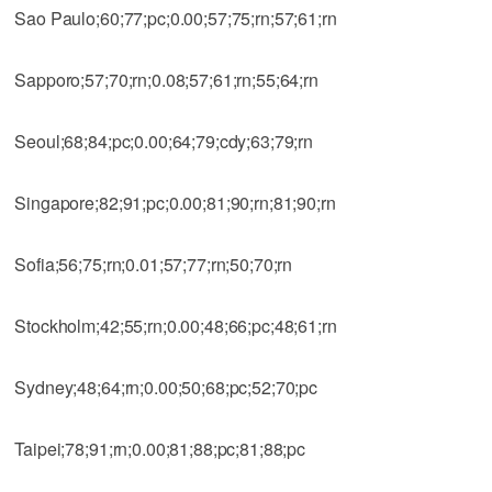
Sao Paulo;60;77;pc;0.00;57;75;rn;57;61;rn
Sapporo;57;70;rn;0.08;57;61;rn;55;64;rn
Seoul;68;84;pc;0.00;64;79;cdy;63;79;rn
Singapore;82;91;pc;0.00;81;90;rn;81;90;rn
Sofia;56;75;rn;0.01;57;77;rn;50;70;rn
Stockholm;42;55;rn;0.00;48;66;pc;48;61;rn
Sydney;48;64;rn;0.00;50;68;pc;52;70;pc
Taipei;78;91;rn;0.00;81;88;pc;81;88;pc