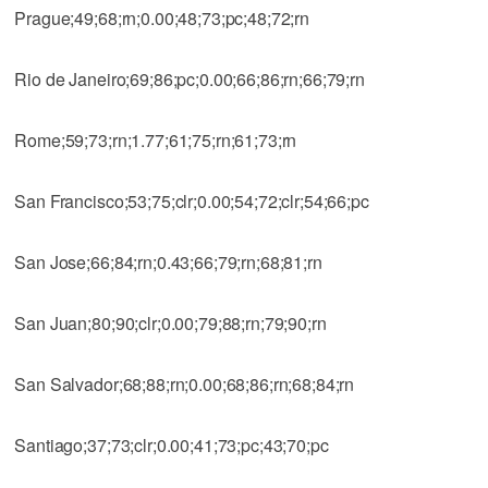
Prague;49;68;rn;0.00;48;73;pc;48;72;rn
Rio de Janeiro;69;86;pc;0.00;66;86;rn;66;79;rn
Rome;59;73;rn;1.77;61;75;rn;61;73;rn
San Francisco;53;75;clr;0.00;54;72;clr;54;66;pc
San Jose;66;84;rn;0.43;66;79;rn;68;81;rn
San Juan;80;90;clr;0.00;79;88;rn;79;90;rn
San Salvador;68;88;rn;0.00;68;86;rn;68;84;rn
Santiago;37;73;clr;0.00;41;73;pc;43;70;pc