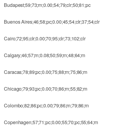
Budapest;59;73;rn;0.00;54;79;clr;50;81;pc
Buenos Aires;46;58;pc;0.00;45;54;clr;37;54;clr
Cairo;72;95;clr;0.00;70;95;clr;73;102;clr
Calgary;46;57;rn;0.08;50;59;rn;48;64;rn
Caracas;78;89;pc;0.00;75;88;rn;75;86;rn
Chicago;79;93;pc;0.00;70;86;rn;55;82;rn
Colombo;82;86;pc;0.00;79;86;rn;79;86;rn
Copenhagen;57;71;pc;0.00;55;70;pc;55;64;rn