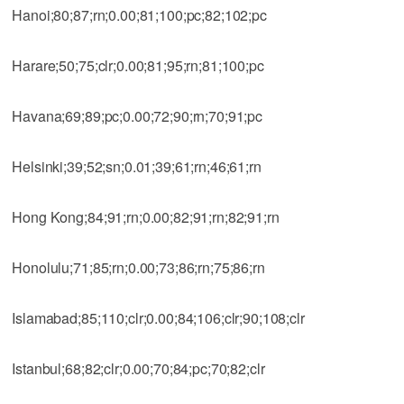
Hanoi;80;87;rn;0.00;81;100;pc;82;102;pc
Harare;50;75;clr;0.00;81;95;rn;81;100;pc
Havana;69;89;pc;0.00;72;90;rn;70;91;pc
Helsinki;39;52;sn;0.01;39;61;rn;46;61;rn
Hong Kong;84;91;rn;0.00;82;91;rn;82;91;rn
Honolulu;71;85;rn;0.00;73;86;rn;75;86;rn
Islamabad;85;110;clr;0.00;84;106;clr;90;108;clr
Istanbul;68;82;clr;0.00;70;84;pc;70;82;clr