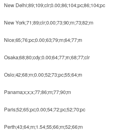
New Delhi;89;109;clr;0.00;86;104;pc;86;104;pc
New York;71;89;clr;0.00;73;90;rn;73;82;rn
Nice;65;76;pc;0.00;63;79;rn;64;77;rn
Osaka;68;80;cdy;0.00;64;77;rn;68;77;clr
Oslo;42;68;rn;0.00;52;73;pc;55;64;rn
Panama;x;x;x;77;86;rn;77;90;rn
Paris;52;65;pc;0.00;54;72;pc;52;70;pc
Perth;43;64;rn;1.54;55;66;rn;52;66;rn