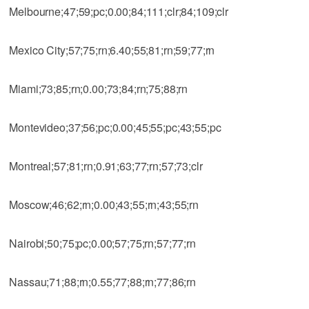
Melbourne;47;59;pc;0.00;84;111;clr;84;109;clr
Mexico City;57;75;rn;6.40;55;81;rn;59;77;rn
Miami;73;85;rn;0.00;73;84;rn;75;88;rn
Montevideo;37;56;pc;0.00;45;55;pc;43;55;pc
Montreal;57;81;rn;0.91;63;77;rn;57;73;clr
Moscow;46;62;rn;0.00;43;55;rn;43;55;rn
Nairobi;50;75;pc;0.00;57;75;rn;57;77;rn
Nassau;71;88;rn;0.55;77;88;rn;77;86;rn