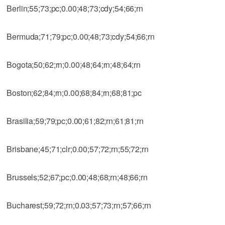
Berlin;55;73;pc;0.00;48;73;cdy;54;66;rn
Bermuda;71;79;pc;0.00;48;73;cdy;54;66;rn
Bogota;50;62;rn;0.00;48;64;rn;48;64;rn
Boston;62;84;rn;0.00;68;84;rn;68;81;pc
Brasilia;59;79;pc;0.00;61;82;rn;61;81;rn
Brisbane;45;71;clr;0.00;57;72;rn;55;72;rn
Brussels;52;67;pc;0.00;48;68;rn;48;66;rn
Bucharest;59;72;rn;0.03;57;73;rn;57;66;rn