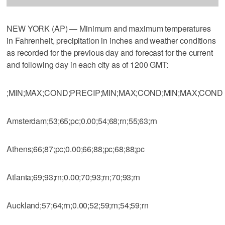
NEW YORK (AP) — Minimum and maximum temperatures
in Fahrenheit, precipitation in inches and weather conditions
as recorded for the previous day and forecast for the current
and following day in each city as of 1200 GMT:
;MIN;MAX;COND;PRECIP;MIN;MAX;COND;MIN;MAX;COND
Amsterdam;53;65;pc;0.00;54;68;rn;55;63;rn
Athens;66;87;pc;0.00;66;88;pc;68;88;pc
Atlanta;69;93;rn;0.00;70;93;rn;70;93;rn
Auckland;57;64;rn;0.00;52;59;rn;54;59;rn