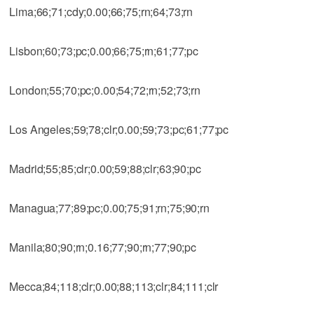
Lima;66;71;cdy;0.00;66;75;rn;64;73;rn
Lisbon;60;73;pc;0.00;66;75;rn;61;77;pc
London;55;70;pc;0.00;54;72;rn;52;73;rn
Los Angeles;59;78;clr;0.00;59;73;pc;61;77;pc
Madrid;55;85;clr;0.00;59;88;clr;63;90;pc
Managua;77;89;pc;0.00;75;91;rn;75;90;rn
Manila;80;90;rn;0.16;77;90;rn;77;90;pc
Mecca;84;118;clr;0.00;88;113;clr;84;111;clr