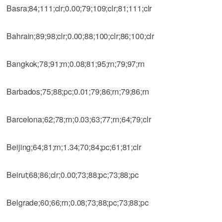
Basra;84;111;clr;0.00;79;109;clr;81;111;clr
Bahrain;89;98;clr;0.00;88;100;clr;86;100;clr
Bangkok;78;91;rn;0.08;81;95;rn;79;97;rn
Barbados;75;88;pc;0.01;79;86;rn;79;86;rn
Barcelona;62;78;rn;0.03;63;77;rn;64;79;clr
Beijing;64;81;rn;1.34;70;84;pc;61;81;clr
Beirut;68;86;clr;0.00;73;88;pc;73;88;pc
Belgrade;60;66;rn;0.08;73;88;pc;73;88;pc