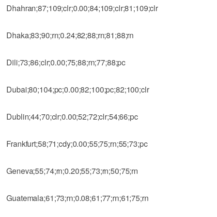
Dhahran;87;109;clr;0.00;84;109;clr;81;109;clr
Dhaka;83;90;rn;0.24;82;88;rn;81;88;rn
Dili;73;86;clr;0.00;75;88;rn;77;88;pc
Dubai;80;104;pc;0.00;82;100;pc;82;100;clr
Dublin;44;70;clr;0.00;52;72;clr;54;66;pc
Frankfurt;58;71;cdy;0.00;55;75;rn;55;73;pc
Geneva;55;74;rn;0.20;55;73;rn;50;75;rn
Guatemala;61;73;rn;0.08;61;77;rn;61;75;rn