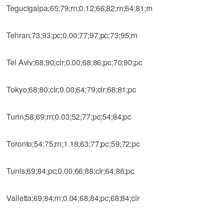
Tegucigalpa;65;79;rn;0.12;66;82;rn;64;81;rn
Tehran;73;93;pc;0.00;77;97;pc;73;95;rn
Tel Aviv;68;90;clr;0.00;68;86;pc;70;90;pc
Tokyo;68;80;clr;0.00;64;79;clr;68;81;pc
Turin;58;69;rn;0.03;52;77;pc;54;84;pc
Toronto;54;75;rn;1.18;63;77;pc;59;72;pc
Tunis;69;84;pc;0.00;66;88;clr;64;86;pc
Valletta;69;84;rn;0.04;68;84;pc;68;84;clr