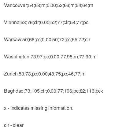
Vancouver;54;68;rn;0.00;52;66;rn;54;64;rn
Vienna;53;76;clr;0.00;52;77;clr;54;77;pc
Warsaw;50;68;pc;0.00;50;72;pc;55;72;clr
Washington;73;97;pc;0.00;77;95;rn;77;90;rn
Zurich;53;73;pc;0.00;48;75;pc;46;77;rn
Baghdad;73;105;clr;0.00;77;106;pc;82;113;pc<
x - Indicates missing information.
clr - clear