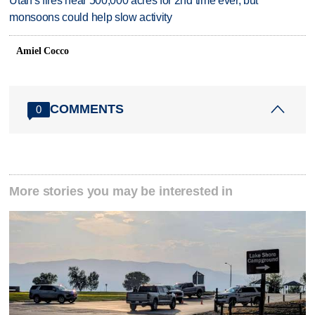
Utah's fires near 500,000 acres for 2nd time ever, but
monsoons could help slow activity
Amiel Cocco
COMMENTS
0
More stories you may be interested in