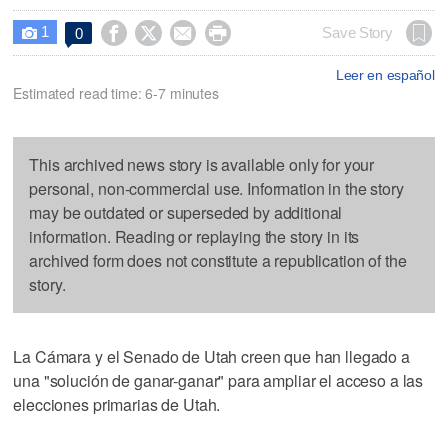
1




Save Story
0

Leer en español
Estimated read time: 6-7 minutes
This archived news story is available only for your
personal, non-commercial use. Information in the story
may be outdated or superseded by additional
information. Reading or replaying the story in its
archived form does not constitute a republication of the
story.
La Cámara y el Senado de Utah creen que han llegado a
una "solución de ganar-ganar" para ampliar el acceso a las
elecciones primarias de Utah.