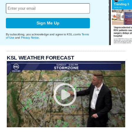
Sign Me Up
By subscribing, you acknowledge and agree to KSL.com's
Terms
of Use
and
Privacy Notice
.
KSL WEATHER FORECAST