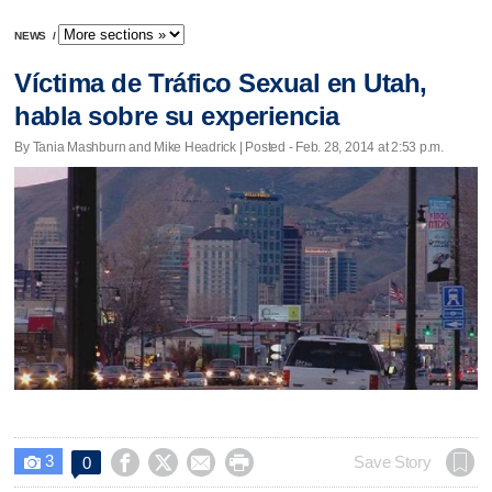
NEWS
/
Víctima de Tráfico Sexual en Utah,
habla sobre su experiencia
By Tania Mashburn and Mike Headrick | Posted - Feb. 28, 2014 at 2:53 p.m.
3




Save Story
0
