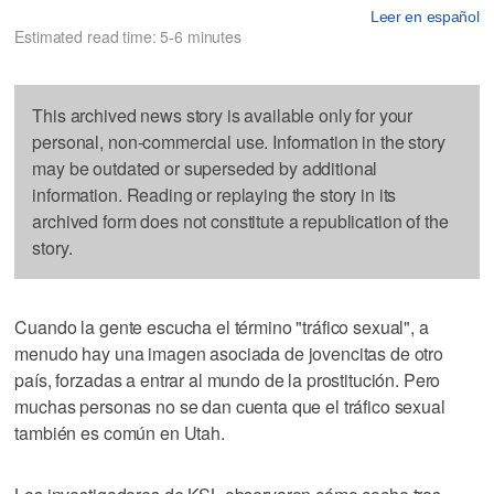
Leer en español
Estimated read time: 5-6 minutes
This archived news story is available only for your
personal, non-commercial use. Information in the story
may be outdated or superseded by additional
information. Reading or replaying the story in its
archived form does not constitute a republication of the
story.
Cuando la gente escucha el término "tráfico sexual", a
menudo hay una imagen asociada de jovencitas de otro
país, forzadas a entrar al mundo de la prostitución. Pero
muchas personas no se dan cuenta que el tráfico sexual
también es común en Utah.