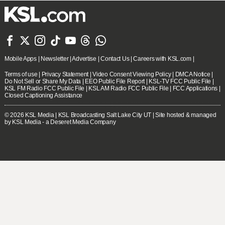







Mobile Apps
|
Newsletter
|
Advertise
|
Contact Us
|
Careers with KSL.com
|
Terms of use
|
Privacy Statement
|
Video Consent Viewing Policy
|
DMCA Notice
|
Do Not Sell or Share My Data
|
EEO Public File Report
|
KSL-TV FCC Public File
|
KSL FM Radio FCC Public File
|
KSL AM Radio FCC Public File
|
FCC Applications
|
Closed Captioning Assistance
© 2026
KSL Media
| KSL Broadcasting Salt Lake City UT | Site hosted & managed
by KSL Media - a Deseret Media Company