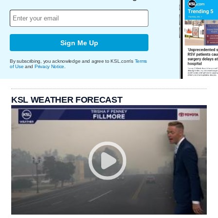
Sign Me Up
By subscribing, you acknowledge and agree to KSL.com's
Terms
of Use
and
Privacy Notice
.
KSL WEATHER FORECAST