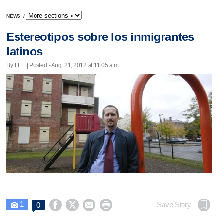
NEWS
/
Estereotipos sobre los inmigrantes
latinos
By EFE | Posted - Aug. 21, 2012 at 11:05 a.m.
1




Save Story
0
