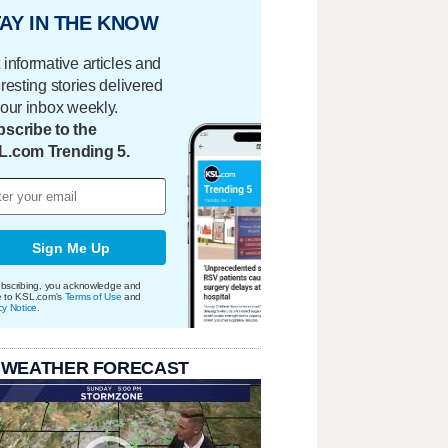
AY IN THE KNOW
 informative articles and
eresting stories delivered
your inbox weekly.
scribe to the
L.com Trending 5.
Sign Me Up
bscribing, you acknowledge and
e to KSL.com's
Terms of Use
and
cy Notice
.
 WEATHER FORECAST