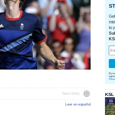
ST
Get
int
to 
Sub
KS
By su
agre
Priva
Save Story
KSL
Leer en español