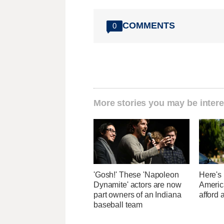
COMMENTS
0
More stories you may be intere
'Gosh!' These 'Napoleon
Here's
Dynamite' actors are now
Americ
part owners of an Indiana
afford 
baseball team