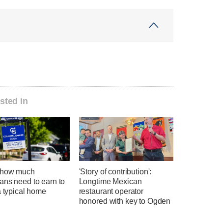
sted in
 how much
'Story of contribution':
ans need to earn to
Longtime Mexican
a typical home
restaurant operator
honored with key to Ogden