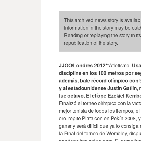
This archived news story is availab
Information in the story may be out
Reading or replaying the story in it
republication of the story.
JJOO/Londres 2012**
Atletismo:
Usai
disciplina en los 100 metros por s
además, bate récord olímpico con 
y al estadounidense Justin Gatlin, 
fue octavo. El etíope Ezekiel Kemb
Finalizó el torneo olímpico con la vic
mejor tenista de todos los tiempos, e
oro, repite Plata con en Pekín 2008, 
ganar y será difícil que ya lo consig
la Final del torneo de Wembley, disp
ganó por tres sets a cero. El argentin