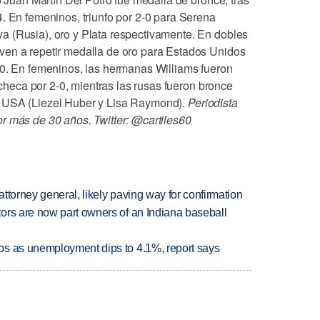
. En femeninos, triunfo por 2-0 para Serena
 (Rusia), oro y Plata respectivamente. En dobles
ven a repetir medalla de oro para Estados Unidos
-0. En femeninos, las hermanas Williams fueron
a checa por 2-0, mientras las rusas fueron bronce
a USA (Liezel Huber y Lisa Raymond).
Periodista
r más de 30 años. Twitter: @cartiles60
ttorney general, likely paving way for confirmation
ors are now part owners of an Indiana baseball
bs as unemployment dips to 4.1%, report says