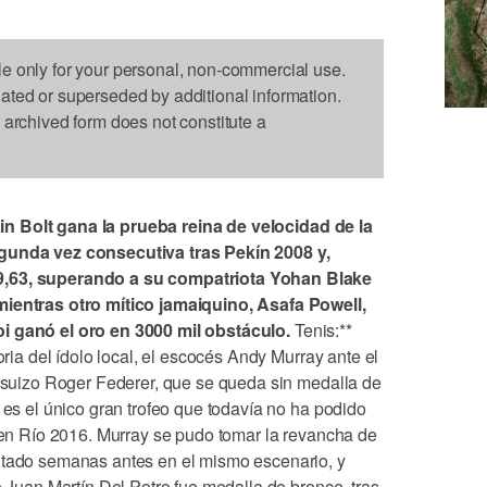
le only for your personal, non-commercial use.
dated or superseded by additional information.
s archived form does not constitute a
n Bolt gana la prueba reina de velocidad de la
egunda vez consecutiva tras Pekín 2008 y,
9,63, superando a su compatriota Yohan Blake
mientras otro mítico jamaiquino, Asafa Powell,
oi ganó el oro en 3000 mil obstáculo.
Tenis:**
toria del ídolo local, el escocés Andy Murray ante el
l suizo Roger Federer, que se queda sin medalla de
y es el único gran trofeo que todavía no ha podido
a en Río 2016. Murray se pudo tomar la revancha de
utado semanas antes en el mismo escenario, y
o Juan Martín Del Potro fue medalla de bronce, tras